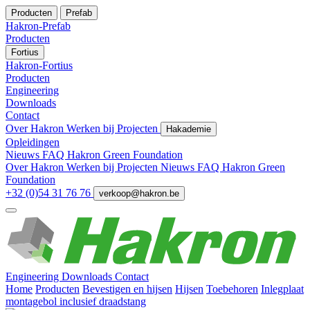
Producten
Prefab
Hakron-Prefab
Producten
Fortius
Hakron-Fortius
Producten
Engineering
Downloads
Contact
Over Hakron
Werken bij
Projecten
Hakademie
Opleidingen
Nieuws
FAQ
Hakron Green Foundation
Over Hakron
Werken bij
Projecten
Nieuws
FAQ
Hakron Green
Foundation
+32 (0)54 31 76 76
verkoop@hakron.be
Engineering
Downloads
Contact
Home
Producten
Bevestigen en hijsen
Hijsen
Toebehoren
Inlegplaat
montagebol inclusief draadstang