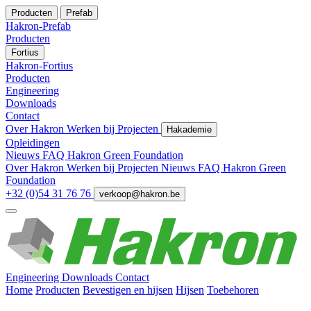
Producten
Prefab
Hakron-Prefab
Producten
Fortius
Hakron-Fortius
Producten
Engineering
Downloads
Contact
Over Hakron
Werken bij
Projecten
Hakademie
Opleidingen
Nieuws
FAQ
Hakron Green Foundation
Over Hakron
Werken bij
Projecten
Nieuws
FAQ
Hakron Green
Foundation
+32 (0)54 31 76 76
verkoop@hakron.be
Engineering
Downloads
Contact
Home
Producten
Bevestigen en hijsen
Hijsen
Toebehoren