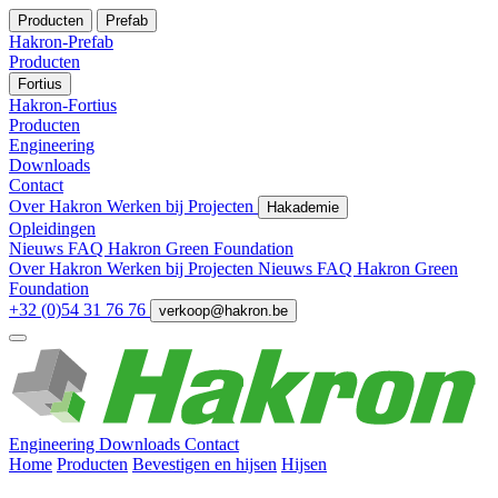
Producten
Prefab
Hakron-Prefab
Producten
Fortius
Hakron-Fortius
Producten
Engineering
Downloads
Contact
Over Hakron
Werken bij
Projecten
Hakademie
Opleidingen
Nieuws
FAQ
Hakron Green Foundation
Over Hakron
Werken bij
Projecten
Nieuws
FAQ
Hakron Green
Foundation
+32 (0)54 31 76 76
verkoop@hakron.be
Engineering
Downloads
Contact
Home
Producten
Bevestigen en hijsen
Hijsen