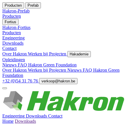
Producten
Prefab
Hakron-Prefab
Producten
Fortius
Hakron-Fortius
Producten
Engineering
Downloads
Contact
Over Hakron
Werken bij
Projecten
Hakademie
Opleidingen
Nieuws
FAQ
Hakron Green Foundation
Over Hakron
Werken bij
Projecten
Nieuws
FAQ
Hakron Green
Foundation
+32 (0)54 31 76 76
verkoop@hakron.be
Engineering
Downloads
Contact
Home
Downloads