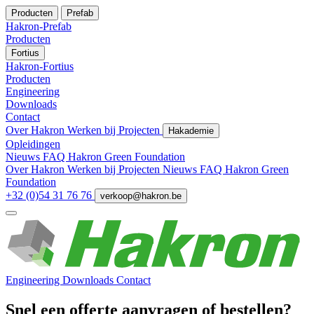
Producten
Prefab
Hakron-Prefab
Producten
Fortius
Hakron-Fortius
Producten
Engineering
Downloads
Contact
Over Hakron
Werken bij
Projecten
Hakademie
Opleidingen
Nieuws
FAQ
Hakron Green Foundation
Over Hakron
Werken bij
Projecten
Nieuws
FAQ
Hakron Green
Foundation
+32 (0)54 31 76 76
verkoop@hakron.be
Engineering
Downloads
Contact
Snel een offerte aanvragen of bestellen?