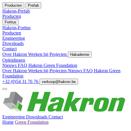
Producten
Prefab
Hakron-Prefab
Producten
Fortius
Hakron-Fortius
Producten
Engineering
Downloads
Contact
Over Hakron
Werken bij
Projecten
Hakademie
Opleidingen
Nieuws
FAQ
Hakron Green Foundation
Over Hakron
Werken bij
Projecten
Nieuws
FAQ
Hakron Green
Foundation
+32 (0)54 31 76 76
verkoop@hakron.be
Engineering
Downloads
Contact
Home
Green Foundation