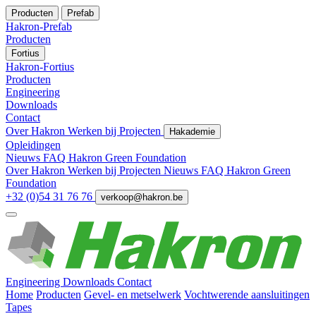
Producten
Prefab
Hakron-Prefab
Producten
Fortius
Hakron-Fortius
Producten
Engineering
Downloads
Contact
Over Hakron
Werken bij
Projecten
Hakademie
Opleidingen
Nieuws
FAQ
Hakron Green Foundation
Over Hakron
Werken bij
Projecten
Nieuws
FAQ
Hakron Green
Foundation
+32 (0)54 31 76 76
verkoop@hakron.be
Engineering
Downloads
Contact
Home
Producten
Gevel- en metselwerk
Vochtwerende aansluitingen
Tapes