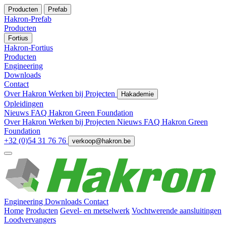
Producten
Prefab
Hakron-Prefab
Producten
Fortius
Hakron-Fortius
Producten
Engineering
Downloads
Contact
Over Hakron
Werken bij
Projecten
Hakademie
Opleidingen
Nieuws
FAQ
Hakron Green Foundation
Over Hakron
Werken bij
Projecten
Nieuws
FAQ
Hakron Green
Foundation
+32 (0)54 31 76 76
verkoop@hakron.be
Engineering
Downloads
Contact
Home
Producten
Gevel- en metselwerk
Vochtwerende aansluitingen
Loodvervangers