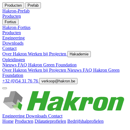
Producten
Prefab
Hakron-Prefab
Producten
Fortius
Hakron-Fortius
Producten
Engineering
Downloads
Contact
Over Hakron
Werken bij
Projecten
Hakademie
Opleidingen
Nieuws
FAQ
Hakron Green Foundation
Over Hakron
Werken bij
Projecten
Nieuws
FAQ
Hakron Green
Foundation
+32 (0)54 31 76 76
verkoop@hakron.be
Engineering
Downloads
Contact
Home
Producten
Dilatatieprofielen
Bedrijfshalprofielen