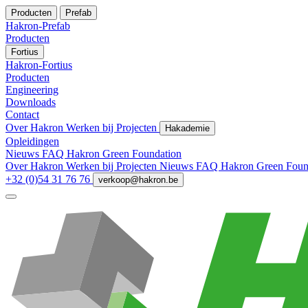
Producten
Prefab
Hakron-Prefab
Producten
Fortius
Hakron-Fortius
Producten
Engineering
Downloads
Contact
Over Hakron
Werken bij
Projecten
Hakademie
Opleidingen
Nieuws
FAQ
Hakron Green Foundation
Over Hakron
Werken bij
Projecten
Nieuws
FAQ
Hakron Green Foun
+32 (0)54 31 76 76
verkoop@hakron.be