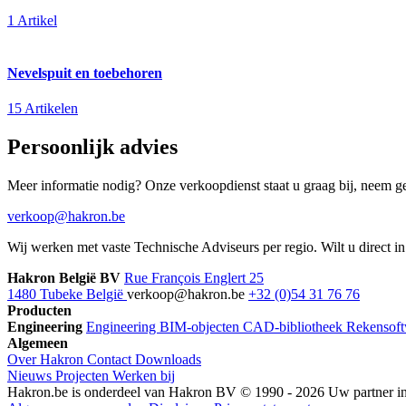
1 Artikel
Nevelspuit en toebehoren
15 Artikelen
Persoonlijk advies
Meer informatie nodig? Onze verkoopdienst staat u graag bij, neem ger
verkoop@hakron.be
Wij werken met vaste Technische Adviseurs per regio. Wilt u direct 
Hakron België BV
Rue François Englert 25
1480 Tubeke België
verkoop@hakron.be
+32 (0)54 31 76 76
Producten
Engineering
Engineering
BIM-objecten
CAD-bibliotheek
Rekensoft
Algemeen
Over Hakron
Contact
Downloads
Nieuws
Projecten
Werken bij
Hakron.be is onderdeel van Hakron BV © 1990 - 2026 Uw partner in o