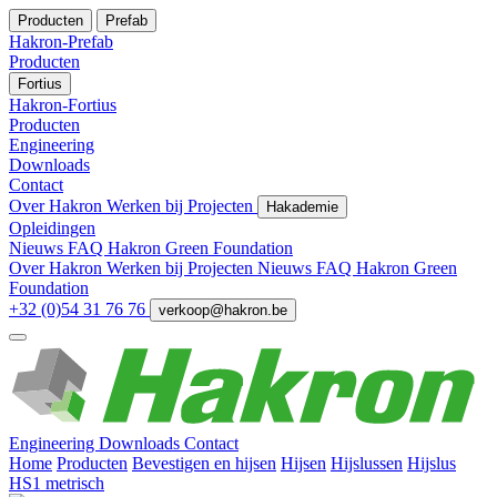
Producten
Prefab
Hakron-Prefab
Producten
Fortius
Hakron-Fortius
Producten
Engineering
Downloads
Contact
Over Hakron
Werken bij
Projecten
Hakademie
Opleidingen
Nieuws
FAQ
Hakron Green Foundation
Over Hakron
Werken bij
Projecten
Nieuws
FAQ
Hakron Green
Foundation
+32 (0)54 31 76 76
verkoop@hakron.be
Engineering
Downloads
Contact
Home
Producten
Bevestigen en hijsen
Hijsen
Hijslussen
Hijslus
HS1 metrisch