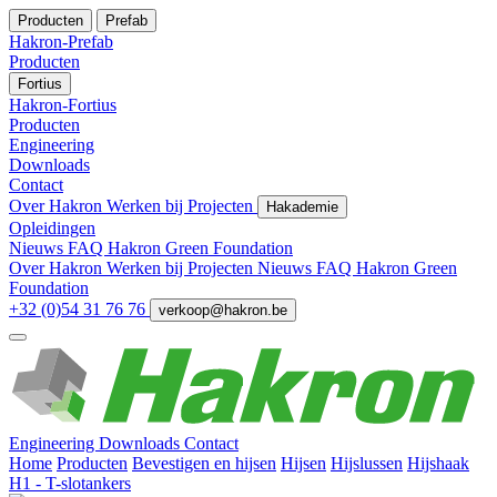
Producten
Prefab
Hakron-Prefab
Producten
Fortius
Hakron-Fortius
Producten
Engineering
Downloads
Contact
Over Hakron
Werken bij
Projecten
Hakademie
Opleidingen
Nieuws
FAQ
Hakron Green Foundation
Over Hakron
Werken bij
Projecten
Nieuws
FAQ
Hakron Green
Foundation
+32 (0)54 31 76 76
verkoop@hakron.be
Engineering
Downloads
Contact
Home
Producten
Bevestigen en hijsen
Hijsen
Hijslussen
Hijshaak
H1 - T-slotankers