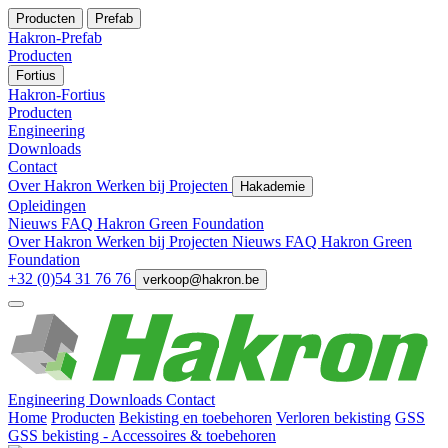
Producten
Prefab
Hakron-Prefab
Producten
Fortius
Hakron-Fortius
Producten
Engineering
Downloads
Contact
Over Hakron
Werken bij
Projecten
Hakademie
Opleidingen
Nieuws
FAQ
Hakron Green Foundation
Over Hakron
Werken bij
Projecten
Nieuws
FAQ
Hakron Green
Foundation
+32 (0)54 31 76 76
verkoop@hakron.be
Engineering
Downloads
Contact
Home
Producten
Bekisting en toebehoren
Verloren bekisting
GSS
GSS bekisting - Accessoires & toebehoren