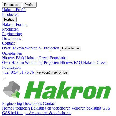
Producten
Prefab
Hakron-Prefab
Producten
Fortius
Hakron-Fortius
Producten
Engineering
Downloads
Contact
Over Hakron
Werken bij
Projecten
Hakademie
Opleidingen
Nieuws
FAQ
Hakron Green Foundation
Over Hakron
Werken bij
Projecten
Nieuws
FAQ
Hakron Green
Foundation
+32 (0)54 31 76 76
verkoop@hakron.be
Engineering
Downloads
Contact
Home
Producten
Bekisting en toebehoren
Verloren bekisting
GSS
GSS bekisting - Accessoires & toebehoren