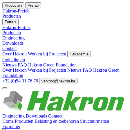
Producten
Prefab
Hakron-Prefab
Producten
Fortius
Hakron-Fortius
Producten
Engineering
Downloads
Contact
Over Hakron
Werken bij
Projecten
Hakademie
Opleidingen
Nieuws
FAQ
Hakron Green Foundation
Over Hakron
Werken bij
Projecten
Nieuws
FAQ
Hakron Green
Foundation
+32 (0)54 31 76 76
verkoop@hakron.be
Engineering
Downloads
Contact
Home
Producten
Bekisting en toebehoren
Structuurmatten
Formliner