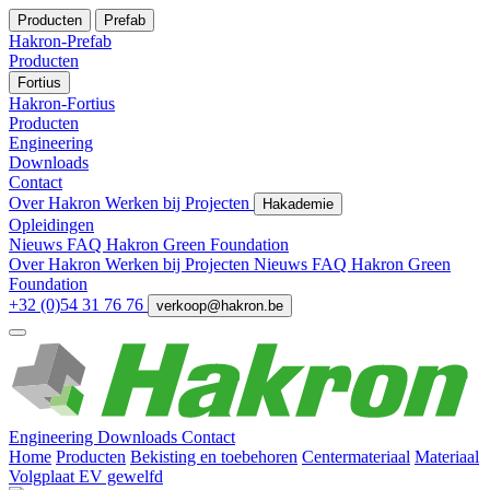
Producten
Prefab
Hakron-Prefab
Producten
Fortius
Hakron-Fortius
Producten
Engineering
Downloads
Contact
Over Hakron
Werken bij
Projecten
Hakademie
Opleidingen
Nieuws
FAQ
Hakron Green Foundation
Over Hakron
Werken bij
Projecten
Nieuws
FAQ
Hakron Green
Foundation
+32 (0)54 31 76 76
verkoop@hakron.be
Engineering
Downloads
Contact
Home
Producten
Bekisting en toebehoren
Centermateriaal
Materiaal
Volgplaat EV gewelfd