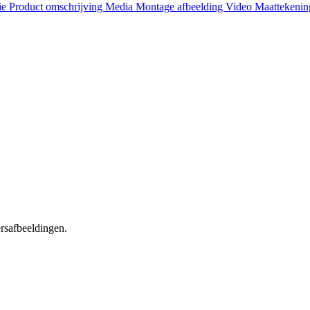
ie
Product omschrijving
Media
Montage afbeelding
Video
Maattekeni
ersafbeeldingen.