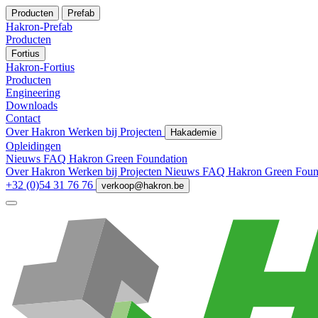
Producten
Prefab
Hakron-Prefab
Producten
Fortius
Hakron-Fortius
Producten
Engineering
Downloads
Contact
Over Hakron
Werken bij
Projecten
Hakademie
Opleidingen
Nieuws
FAQ
Hakron Green Foundation
Over Hakron
Werken bij
Projecten
Nieuws
FAQ
Hakron Green Foun
+32 (0)54 31 76 76
verkoop@hakron.be