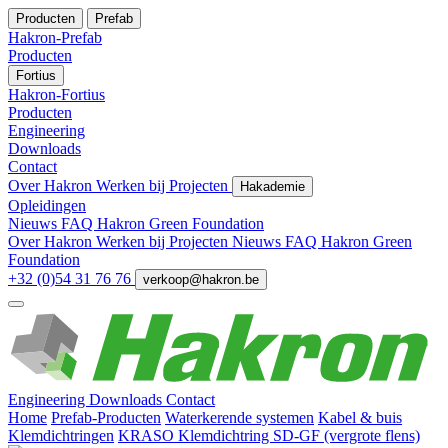
Producten
Prefab
Hakron-Prefab
Producten
Fortius
Hakron-Fortius
Producten
Engineering
Downloads
Contact
Over Hakron
Werken bij
Projecten
Hakademie
Opleidingen
Nieuws
FAQ
Hakron Green Foundation
Over Hakron
Werken bij
Projecten
Nieuws
FAQ
Hakron Green
Foundation
+32 (0)54 31 76 76
verkoop@hakron.be
Engineering
Downloads
Contact
Home
Prefab-Producten
Waterkerende systemen
Kabel & buis
Klemdichtringen
KRASO Klemdichtring SD-GF (vergrote flens)