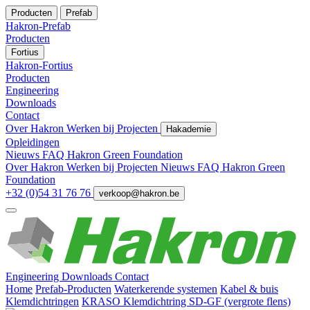
Producten
Prefab
Hakron-Prefab
Producten
Fortius
Hakron-Fortius
Producten
Engineering
Downloads
Contact
Over Hakron
Werken bij
Projecten
Hakademie
Opleidingen
Nieuws
FAQ
Hakron Green Foundation
Over Hakron
Werken bij
Projecten
Nieuws
FAQ
Hakron Green
Foundation
+32 (0)54 31 76 76
verkoop@hakron.be
Engineering
Downloads
Contact
Home
Prefab-Producten
Waterkerende systemen
Kabel & buis
Klemdichtringen
KRASO Klemdichtring SD-GF (vergrote flens)