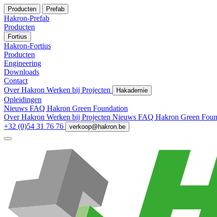
Producten
Prefab
Hakron-Prefab
Producten
Fortius
Hakron-Fortius
Producten
Engineering
Downloads
Contact
Over Hakron
Werken bij
Projecten
Hakademie
Opleidingen
Nieuws
FAQ
Hakron Green Foundation
Over Hakron
Werken bij
Projecten
Nieuws
FAQ
Hakron Green Foun
+32 (0)54 31 76 76
verkoop@hakron.be