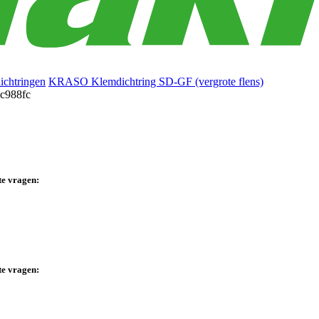
ichtringen
KRASO Klemdichtring SD-GF (vergrote flens)
te vragen:
te vragen: