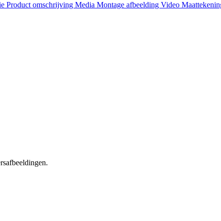
ie
Product omschrijving
Media
Montage afbeelding
Video
Maattekeni
ersafbeeldingen.