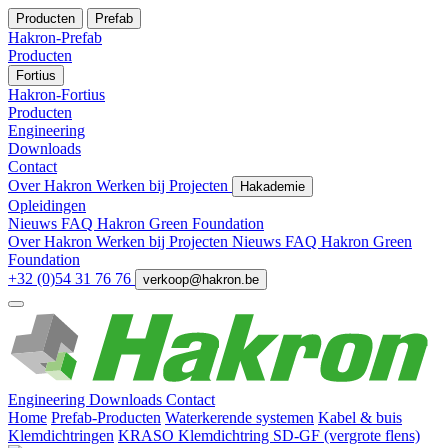
Producten
Prefab
Hakron-Prefab
Producten
Fortius
Hakron-Fortius
Producten
Engineering
Downloads
Contact
Over Hakron
Werken bij
Projecten
Hakademie
Opleidingen
Nieuws
FAQ
Hakron Green Foundation
Over Hakron
Werken bij
Projecten
Nieuws
FAQ
Hakron Green
Foundation
+32 (0)54 31 76 76
verkoop@hakron.be
Engineering
Downloads
Contact
Home
Prefab-Producten
Waterkerende systemen
Kabel & buis
Klemdichtringen
KRASO Klemdichtring SD-GF (vergrote flens)