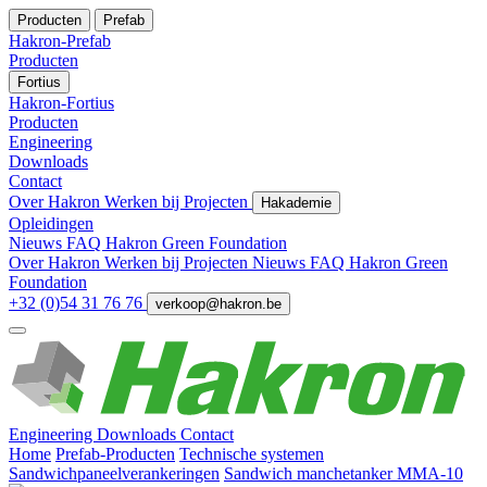
Producten
Prefab
Hakron-Prefab
Producten
Fortius
Hakron-Fortius
Producten
Engineering
Downloads
Contact
Over Hakron
Werken bij
Projecten
Hakademie
Opleidingen
Nieuws
FAQ
Hakron Green Foundation
Over Hakron
Werken bij
Projecten
Nieuws
FAQ
Hakron Green
Foundation
+32 (0)54 31 76 76
verkoop@hakron.be
Engineering
Downloads
Contact
Home
Prefab-Producten
Technische systemen
Sandwichpaneelverankeringen
Sandwich manchetanker MMA-10