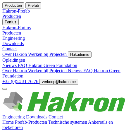
Producten
Prefab
Hakron-Prefab
Producten
Fortius
Hakron-Fortius
Producten
Engineering
Downloads
Contact
Over Hakron
Werken bij
Projecten
Hakademie
Opleidingen
Nieuws
FAQ
Hakron Green Foundation
Over Hakron
Werken bij
Projecten
Nieuws
FAQ
Hakron Green
Foundation
+32 (0)54 31 76 76
verkoop@hakron.be
Engineering
Downloads
Contact
Home
Prefab-Producten
Technische systemen
Ankerrails en
toebehoren