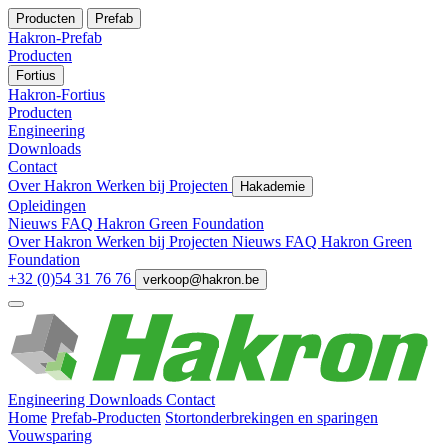
Producten
Prefab
Hakron-Prefab
Producten
Fortius
Hakron-Fortius
Producten
Engineering
Downloads
Contact
Over Hakron
Werken bij
Projecten
Hakademie
Opleidingen
Nieuws
FAQ
Hakron Green Foundation
Over Hakron
Werken bij
Projecten
Nieuws
FAQ
Hakron Green
Foundation
+32 (0)54 31 76 76
verkoop@hakron.be
Engineering
Downloads
Contact
Home
Prefab-Producten
Stortonderbrekingen en sparingen
Vouwsparing