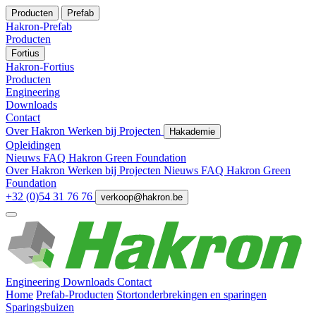
Producten
Prefab
Hakron-Prefab
Producten
Fortius
Hakron-Fortius
Producten
Engineering
Downloads
Contact
Over Hakron
Werken bij
Projecten
Hakademie
Opleidingen
Nieuws
FAQ
Hakron Green Foundation
Over Hakron
Werken bij
Projecten
Nieuws
FAQ
Hakron Green
Foundation
+32 (0)54 31 76 76
verkoop@hakron.be
Engineering
Downloads
Contact
Home
Prefab-Producten
Stortonderbrekingen en sparingen
Sparingsbuizen