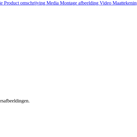
ie
Product omschrijving
Media
Montage afbeelding
Video
Maattekeni
ersafbeeldingen.