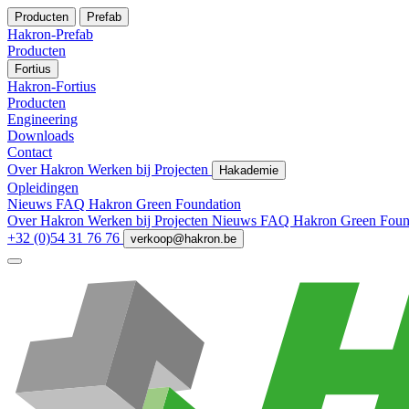
Producten
Prefab
Hakron-Prefab
Producten
Fortius
Hakron-Fortius
Producten
Engineering
Downloads
Contact
Over Hakron
Werken bij
Projecten
Hakademie
Opleidingen
Nieuws
FAQ
Hakron Green Foundation
Over Hakron
Werken bij
Projecten
Nieuws
FAQ
Hakron Green Foun
+32 (0)54 31 76 76
verkoop@hakron.be