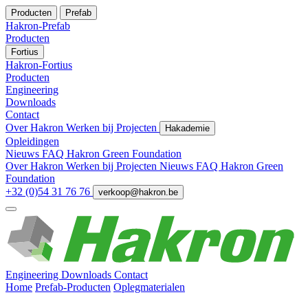
Producten
Prefab
Hakron-Prefab
Producten
Fortius
Hakron-Fortius
Producten
Engineering
Downloads
Contact
Over Hakron
Werken bij
Projecten
Hakademie
Opleidingen
Nieuws
FAQ
Hakron Green Foundation
Over Hakron
Werken bij
Projecten
Nieuws
FAQ
Hakron Green
Foundation
+32 (0)54 31 76 76
verkoop@hakron.be
Engineering
Downloads
Contact
Home
Prefab-Producten
Oplegmaterialen