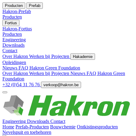
Producten
Prefab
Hakron-Prefab
Producten
Fortius
Hakron-Fortius
Producten
Engineering
Downloads
Contact
Over Hakron
Werken bij
Projecten
Hakademie
Opleidingen
Nieuws
FAQ
Hakron Green Foundation
Over Hakron
Werken bij
Projecten
Nieuws
FAQ
Hakron Green
Foundation
+32 (0)54 31 76 76
verkoop@hakron.be
Engineering
Downloads
Contact
Home
Prefab-Producten
Bouwchemie
Ontkistingsproducten
Nevelspuit en toebehoren