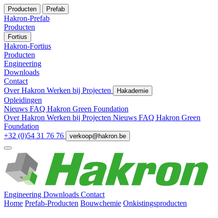
Producten
Prefab
Hakron-Prefab
Producten
Fortius
Hakron-Fortius
Producten
Engineering
Downloads
Contact
Over Hakron
Werken bij
Projecten
Hakademie
Opleidingen
Nieuws
FAQ
Hakron Green Foundation
Over Hakron
Werken bij
Projecten
Nieuws
FAQ
Hakron Green
Foundation
+32 (0)54 31 76 76
verkoop@hakron.be
Engineering
Downloads
Contact
Home
Prefab-Producten
Bouwchemie
Onkistingsproducten