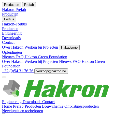
Producten
Prefab
Hakron-Prefab
Producten
Fortius
Hakron-Fortius
Producten
Engineering
Downloads
Contact
Over Hakron
Werken bij
Projecten
Hakademie
Opleidingen
Nieuws
FAQ
Hakron Green Foundation
Over Hakron
Werken bij
Projecten
Nieuws
FAQ
Hakron Green
Foundation
+32 (0)54 31 76 76
verkoop@hakron.be
Engineering
Downloads
Contact
Home
Prefab-Producten
Bouwchemie
Ontkistingsproducten
Nevelspuit en toebehoren