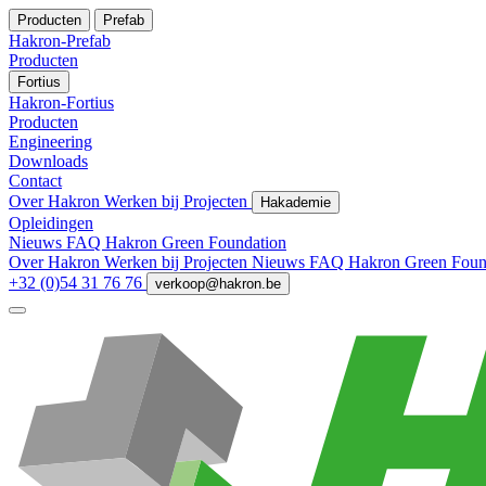
Producten
Prefab
Hakron-Prefab
Producten
Fortius
Hakron-Fortius
Producten
Engineering
Downloads
Contact
Over Hakron
Werken bij
Projecten
Hakademie
Opleidingen
Nieuws
FAQ
Hakron Green Foundation
Over Hakron
Werken bij
Projecten
Nieuws
FAQ
Hakron Green Foun
+32 (0)54 31 76 76
verkoop@hakron.be