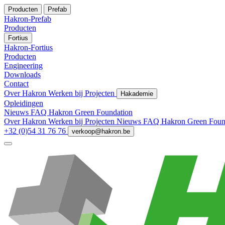
Producten
Prefab
Hakron-Prefab
Producten
Fortius
Hakron-Fortius
Producten
Engineering
Downloads
Contact
Over Hakron
Werken bij
Projecten
Hakademie
Opleidingen
Nieuws
FAQ
Hakron Green Foundation
Over Hakron
Werken bij
Projecten
Nieuws
FAQ
Hakron Green Foun
+32 (0)54 31 76 76
verkoop@hakron.be