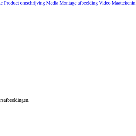
ie
Product omschrijving
Media
Montage afbeelding
Video
Maattekeni
ersafbeeldingen.