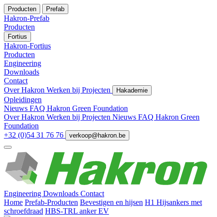
Producten
Prefab
Hakron-Prefab
Producten
Fortius
Hakron-Fortius
Producten
Engineering
Downloads
Contact
Over Hakron
Werken bij
Projecten
Hakademie
Opleidingen
Nieuws
FAQ
Hakron Green Foundation
Over Hakron
Werken bij
Projecten
Nieuws
FAQ
Hakron Green
Foundation
+32 (0)54 31 76 76
verkoop@hakron.be
Engineering
Downloads
Contact
Home
Prefab-Producten
Bevestigen en hijsen
H1 Hijsankers met
schroefdraad
HBS-TRL anker EV