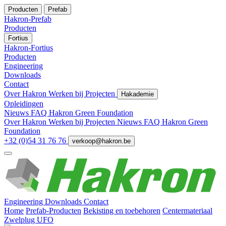
Producten
Prefab
Hakron-Prefab
Producten
Fortius
Hakron-Fortius
Producten
Engineering
Downloads
Contact
Over Hakron
Werken bij
Projecten
Hakademie
Opleidingen
Nieuws
FAQ
Hakron Green Foundation
Over Hakron
Werken bij
Projecten
Nieuws
FAQ
Hakron Green
Foundation
+32 (0)54 31 76 76
verkoop@hakron.be
Engineering
Downloads
Contact
Home
Prefab-Producten
Bekisting en toebehoren
Centermateriaal
Zwelplug UFO