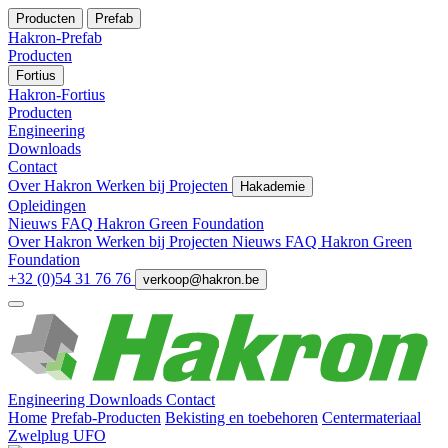
Producten
Prefab
Hakron-Prefab
Producten
Fortius
Hakron-Fortius
Producten
Engineering
Downloads
Contact
Over Hakron
Werken bij
Projecten
Hakademie
Opleidingen
Nieuws
FAQ
Hakron Green Foundation
Over Hakron
Werken bij
Projecten
Nieuws
FAQ
Hakron Green
Foundation
+32 (0)54 31 76 76
verkoop@hakron.be
Engineering
Downloads
Contact
Home
Prefab-Producten
Bekisting en toebehoren
Centermateriaal
Zwelplug UFO