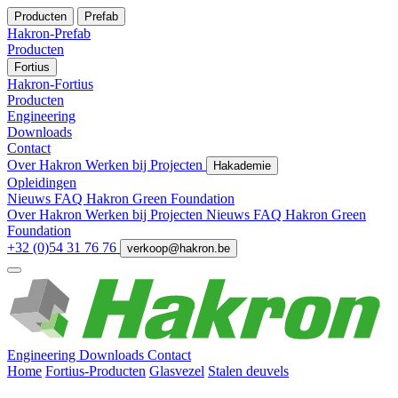
Producten
Prefab
Hakron-Prefab
Producten
Fortius
Hakron-Fortius
Producten
Engineering
Downloads
Contact
Over Hakron
Werken bij
Projecten
Hakademie
Opleidingen
Nieuws
FAQ
Hakron Green Foundation
Over Hakron
Werken bij
Projecten
Nieuws
FAQ
Hakron Green
Foundation
+32 (0)54 31 76 76
verkoop@hakron.be
Engineering
Downloads
Contact
Home
Fortius-Producten
Glasvezel
Stalen deuvels