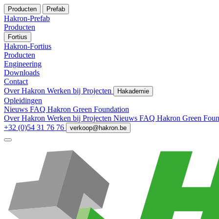
Producten
Prefab
Hakron-Prefab
Producten
Fortius
Hakron-Fortius
Producten
Engineering
Downloads
Contact
Over Hakron
Werken bij
Projecten
Hakademie
Opleidingen
Nieuws
FAQ
Hakron Green Foundation
Over Hakron
Werken bij
Projecten
Nieuws
FAQ
Hakron Green Foun
+32 (0)54 31 76 76
verkoop@hakron.be