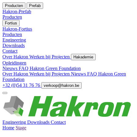
Producten
Prefab
Hakron-Prefab
Producten
Fortius
Hakron-Fortius
Producten
Engineering
Downloads
Contact
Over Hakron
Werken bij
Projecten
Hakademie
Opleidingen
Nieuws
FAQ
Hakron Green Foundation
Over Hakron
Werken bij
Projecten
Nieuws
FAQ
Hakron Green
Foundation
+32 (0)54 31 76 76
verkoop@hakron.be
Engineering
Downloads
Contact
Home
Stage