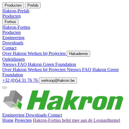
Producten
Prefab
Hakron-Prefab
Producten
Fortius
Hakron-Fortius
Producten
Engineering
Downloads
Contact
Over Hakron
Werken bij
Projecten
Hakademie
Opleidingen
Nieuws
FAQ
Hakron Green Foundation
Over Hakron
Werken bij
Projecten
Nieuws
FAQ
Hakron Green
Foundation
+32 (0)54 31 76 76
verkoop@hakron.be
Engineering
Downloads
Contact
Home
Projecten
Hakron-Fortius helpt mee aan de Leonardtunnel