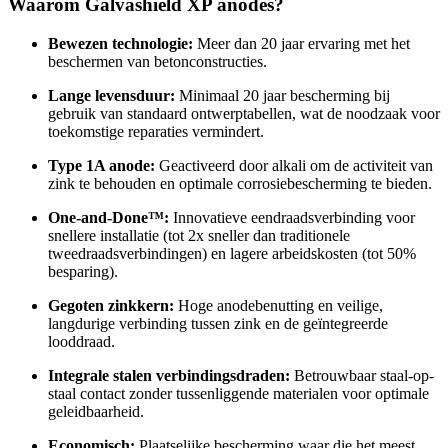
Waarom Galvashield XP anodes?
Bewezen technologie:
Meer dan 20 jaar ervaring met het
beschermen van betonconstructies.
Lange levensduur:
Minimaal 20 jaar bescherming bij
gebruik van standaard ontwerptabellen, wat de noodzaak voor
toekomstige reparaties vermindert.
Type 1A anode:
Geactiveerd door alkali om de activiteit van
zink te behouden en optimale corrosiebescherming te bieden.
One-and-Done™:
Innovatieve eendraadsverbinding voor
snellere installatie (tot 2x sneller dan traditionele
tweedraadsverbindingen) en lagere arbeidskosten (tot 50%
besparing).
Gegoten zinkkern:
Hoge anodebenutting en veilige,
langdurige verbinding tussen zink en de geïntegreerde
looddraad.
Integrale stalen verbindingsdraden:
Betrouwbaar staal-op-
staal contact zonder tussenliggende materialen voor optimale
geleidbaarheid.
Economisch:
Plaatselijke bescherming waar die het meest