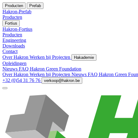
Producten
Prefab
Hakron-Prefab
Producten
Fortius
Hakron-Fortius
Producten
Engineering
Downloads
Contact
Over Hakron
Werken bij
Projecten
Hakademie
Opleidingen
Nieuws
FAQ
Hakron Green Foundation
Over Hakron
Werken bij
Projecten
Nieuws
FAQ
Hakron Green Foun
+32 (0)54 31 76 76
verkoop@hakron.be