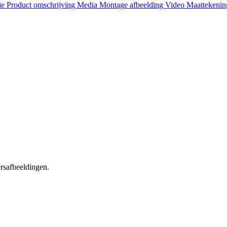
ie
Product omschrijving
Media
Montage afbeelding
Video
Maattekeni
ersafbeeldingen.