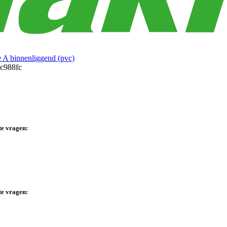
 A binnenliggend (pvc)
te vragen:
te vragen: