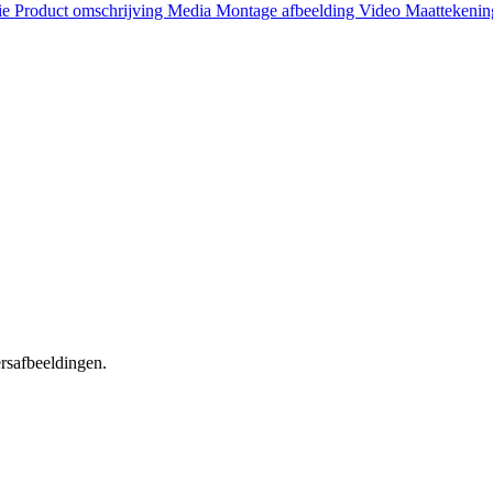
ie
Product omschrijving
Media
Montage afbeelding
Video
Maattekeni
ersafbeeldingen.