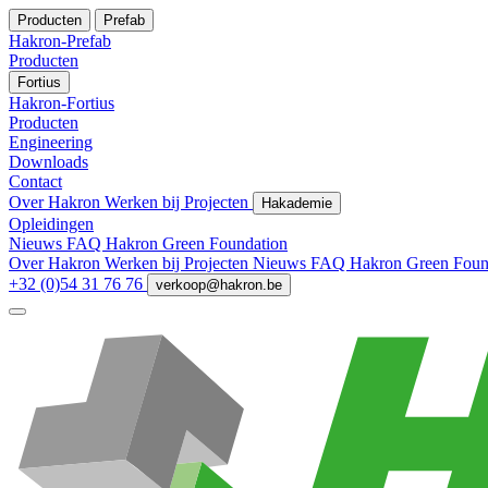
Producten
Prefab
Hakron-Prefab
Producten
Fortius
Hakron-Fortius
Producten
Engineering
Downloads
Contact
Over Hakron
Werken bij
Projecten
Hakademie
Opleidingen
Nieuws
FAQ
Hakron Green Foundation
Over Hakron
Werken bij
Projecten
Nieuws
FAQ
Hakron Green Foun
+32 (0)54 31 76 76
verkoop@hakron.be