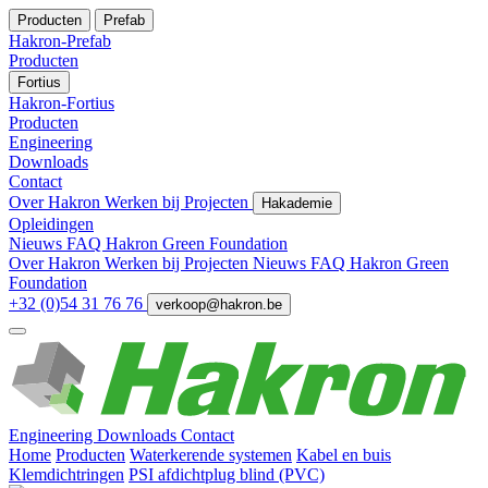
Producten
Prefab
Hakron-Prefab
Producten
Fortius
Hakron-Fortius
Producten
Engineering
Downloads
Contact
Over Hakron
Werken bij
Projecten
Hakademie
Opleidingen
Nieuws
FAQ
Hakron Green Foundation
Over Hakron
Werken bij
Projecten
Nieuws
FAQ
Hakron Green
Foundation
+32 (0)54 31 76 76
verkoop@hakron.be
Engineering
Downloads
Contact
Home
Producten
Waterkerende systemen
Kabel en buis
Klemdichtringen
PSI afdichtplug blind (PVC)