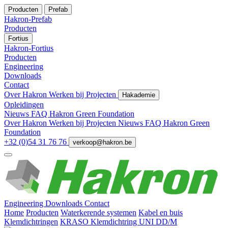
Producten
Prefab
Hakron-Prefab
Producten
Fortius
Hakron-Fortius
Producten
Engineering
Downloads
Contact
Over Hakron
Werken bij
Projecten
Hakademie
Opleidingen
Nieuws
FAQ
Hakron Green Foundation
Over Hakron
Werken bij
Projecten
Nieuws
FAQ
Hakron Green
Foundation
+32 (0)54 31 76 76
verkoop@hakron.be
Engineering
Downloads
Contact
Home
Producten
Waterkerende systemen
Kabel en buis
Klemdichtringen
KRASO Klemdichtring UNI DD/M