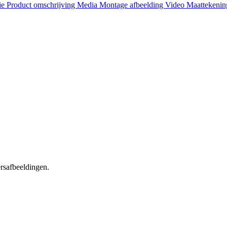
ie
Product omschrijving
Media
Montage afbeelding
Video
Maattekeni
ersafbeeldingen.