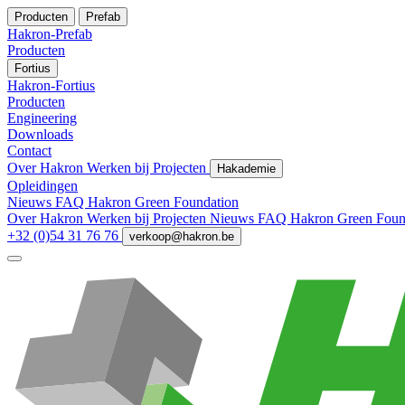
Producten
Prefab
Hakron-Prefab
Producten
Fortius
Hakron-Fortius
Producten
Engineering
Downloads
Contact
Over Hakron
Werken bij
Projecten
Hakademie
Opleidingen
Nieuws
FAQ
Hakron Green Foundation
Over Hakron
Werken bij
Projecten
Nieuws
FAQ
Hakron Green Foun
+32 (0)54 31 76 76
verkoop@hakron.be