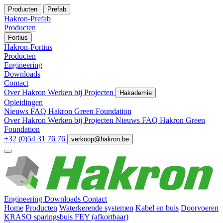
Producten
Prefab
Hakron-Prefab
Producten
Fortius
Hakron-Fortius
Producten
Engineering
Downloads
Contact
Over Hakron
Werken bij
Projecten
Hakademie
Opleidingen
Nieuws
FAQ
Hakron Green Foundation
Over Hakron
Werken bij
Projecten
Nieuws
FAQ
Hakron Green
Foundation
+32 (0)54 31 76 76
verkoop@hakron.be
Engineering
Downloads
Contact
Home
Producten
Waterkerende systemen
Kabel en buis
Doorvoeren
KRASO sparingsbuis FEY (afkortbaar)