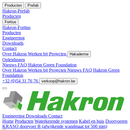
Producten
Prefab
Hakron-Prefab
Producten
Fortius
Hakron-Fortius
Producten
Engineering
Downloads
Contact
Over Hakron
Werken bij
Projecten
Hakademie
Opleidingen
Nieuws
FAQ
Hakron Green Foundation
Over Hakron
Werken bij
Projecten
Nieuws
FAQ
Hakron Green
Foundation
+32 (0)54 31 76 76
verkoop@hakron.be
Engineering
Downloads
Contact
Home
Producten
Waterkerende systemen
Kabel en buis
Doorvoeren
KRASO doorvoer B (afwijkende wandmaat tot 500 mm)