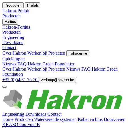
Producten
Prefab
Hakron-Prefab
Producten
Fortius
Hakron-Fortius
Producten
Engineering
Downloads
Contact
Over Hakron
Werken bij
Projecten
Hakademie
Opleidingen
Nieuws
FAQ
Hakron Green Foundation
Over Hakron
Werken bij
Projecten
Nieuws
FAQ
Hakron Green
Foundation
+32 (0)54 31 76 76
verkoop@hakron.be
Engineering
Downloads
Contact
Home
Producten
Waterkerende systemen
Kabel en buis
Doorvoeren
KRASO doorvoer B