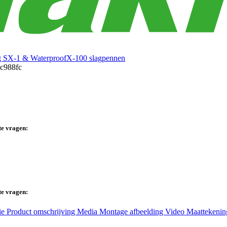
ng SX-1 & WaterproofX-100 slagpennen
te vragen:
te vragen:
ie
Product omschrijving
Media
Montage afbeelding
Video
Maattekeni