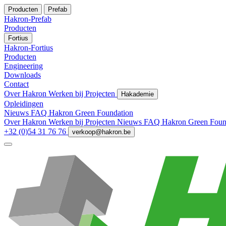
Producten
Prefab
Hakron-Prefab
Producten
Fortius
Hakron-Fortius
Producten
Engineering
Downloads
Contact
Over Hakron
Werken bij
Projecten
Hakademie
Opleidingen
Nieuws
FAQ
Hakron Green Foundation
Over Hakron
Werken bij
Projecten
Nieuws
FAQ
Hakron Green Foun
+32 (0)54 31 76 76
verkoop@hakron.be