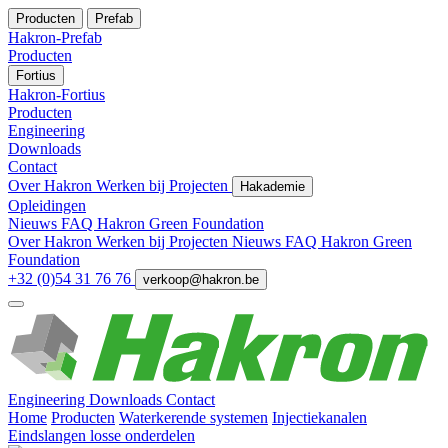
Producten
Prefab
Hakron-Prefab
Producten
Fortius
Hakron-Fortius
Producten
Engineering
Downloads
Contact
Over Hakron
Werken bij
Projecten
Hakademie
Opleidingen
Nieuws
FAQ
Hakron Green Foundation
Over Hakron
Werken bij
Projecten
Nieuws
FAQ
Hakron Green
Foundation
+32 (0)54 31 76 76
verkoop@hakron.be
Engineering
Downloads
Contact
Home
Producten
Waterkerende systemen
Injectiekanalen
Eindslangen losse onderdelen