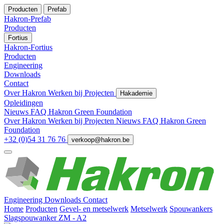
Producten
Prefab
Hakron-Prefab
Producten
Fortius
Hakron-Fortius
Producten
Engineering
Downloads
Contact
Over Hakron
Werken bij
Projecten
Hakademie
Opleidingen
Nieuws
FAQ
Hakron Green Foundation
Over Hakron
Werken bij
Projecten
Nieuws
FAQ
Hakron Green
Foundation
+32 (0)54 31 76 76
verkoop@hakron.be
Engineering
Downloads
Contact
Home
Producten
Gevel- en metselwerk
Metselwerk
Spouwankers
Slagspouwanker ZM - A2